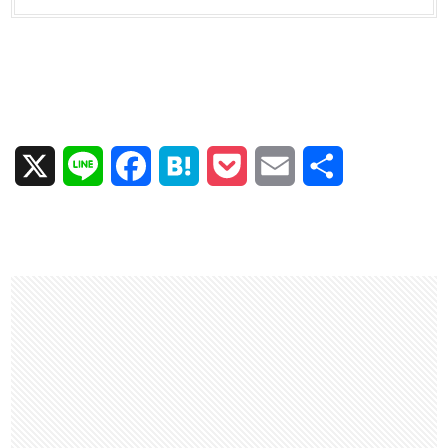
X
L
F
H
P
E
共
i
a
a
o
m
有
n
c
t
c
a
e
e
e
k
i
b
n
e
l
o
a
t
o
k