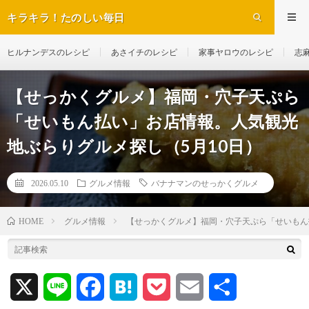
キラキラ！たのしい毎日
ヒルナンデスのレシピ
あさイチのレシピ
家事ヤロウのレシピ
志
【せっかくグルメ】福岡・穴子天ぷら
「せいもん払い」お店情報。人気観光
地ぶらりグルメ探し（5月10日）
2026.05.10
グルメ情報
バナナマンのせっかくグルメ
グルメ情報
【せっかくグルメ】福岡・穴子天ぷら「せいもん
HOME
X
L
F
H
P
E
共