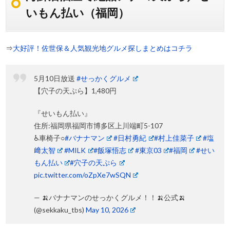
いもん払い（福岡）
⇒
大好評！佐世保＆人気観光地グルメ探しまとめはコチラ
5月10日放送
#せっかくグルメ
【穴子の天ぷら】1,480円
『せいもん払い』
住所:福岡県福岡市博多区上川端町5-107
♿車椅子○
#バナナマン
#日村勇紀
#村上佳菜子
#塩
﨑太智
#MILK
#飯塚悟志
#東京03
#福岡
#せい
もん払い
#穴子の天ぷら
pic.twitter.com/oZpXe7wSQN
— 🍌バナナマンのせっかくグルメ！！🍌公式🍌
(@sekkaku_tbs)
May 10, 2026