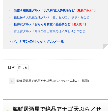
出雲＆相模原グルメ！以久満/童人夢農場など
【最新グルメ！】
佐世保＆人気観光地グルメ！せいもん払い/ささくらなど
軽井沢グルメ！おらんち食堂／盛盛亭など
【超人気！】
富士宮グルメ！名店の富士宮焼そば／厚切りかつなど
⇒
バナナマンのせっかくグルメ一覧
目次
1.
海鮮居酒屋で絶品アナゴ天ぷら／せいもん払い（福岡）
海鮮居酒屋で絶品アナゴ天ぷら／せ