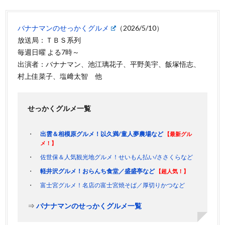
バナナマンのせっかくグルメ
（2026/5/10）
放送局：ＴＢＳ系列
毎週日曜 よる7時～
出演者：バナナマン、池江璃花子、平野美宇、飯塚悟志、
村上佳菜子、塩﨑太智 他
せっかくグルメ一覧
出雲＆相模原グルメ！以久満/童人夢農場など
【最新グル
メ！】
佐世保＆人気観光地グルメ！せいもん払い/ささくらなど
軽井沢グルメ！おらんち食堂／盛盛亭など
【超人気！】
富士宮グルメ！名店の富士宮焼そば／厚切りかつなど
⇒
バナナマンのせっかくグルメ一覧