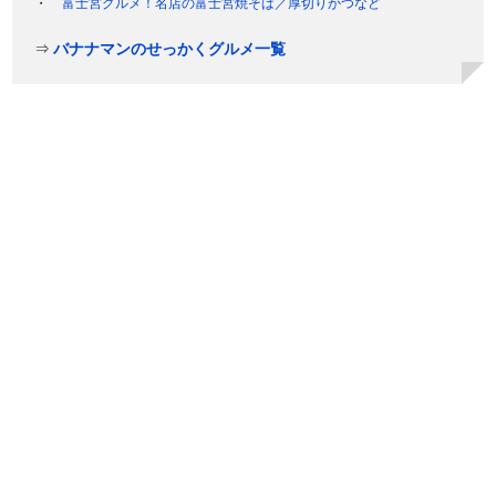
富士宮グルメ！名店の富士宮焼そば／厚切りかつなど
⇒
バナナマンのせっかくグルメ一覧