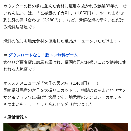
カウンターの目の前に並んだ食材に度肝を抜かれる創業39年の「せ
いもん払い」は、「玄界灘のイカ刺し（1,850円）」や「おまかせ
刺し身の盛り合わせ（2,980円）」など、新鮮な海の幸をいただけ
る海鮮居酒屋です
海鮮の他にも地元食材を使用した絶品メニューをいただけます♪
⇒
ダウンロードなし！脳トレ無料ゲーム！
食べログ百名店に幾度も選ばれ、福岡市民のお祝いごとや接待に使
われる人気店です
オススメメニューが「穴子の天ぷら（1,480円）」！
長崎県対馬産の穴子を大振りにカットし、特製の衣をまとわせサク
サク＆フワフワに揚げた逸品です。地元産のレンコン・カボチャ・
さつまいも・ししとうと合わせて盛り付けました
＜店舗情報＞