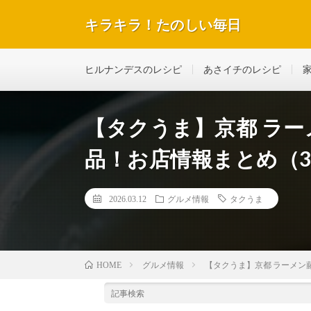
キラキラ！たのしい毎日
テレビで紹介された話題のレシピや美容＆ダイエットな
ヒルナンデスのレシピ
あさイチのレシピ
【タクうま】京都 ラ
品！お店情報まとめ（3
2026.03.12
グルメ情報
タクうま
グルメ情報
【タクうま】京都 ラーメン
HOME