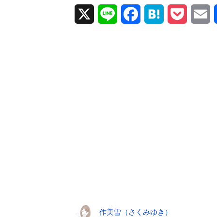
X
L
F
H
P
E
i
a
a
o
m
n
c
t
c
a
e
e
e
k
i
b
n
e
l
o
a
t
o
k
作美雪（さくみゆき）