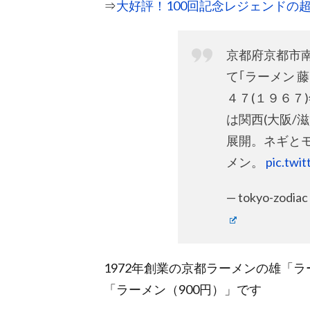
⇒
大好評！100回記念レジェンドの
京都府京都市南
て｢ラーメン 
４７(１９６７
は関西(大阪/
展開。ネギと
メン。
pic.twi
— tokyo-zodia
1972年創業の京都ラーメンの雄「
「ラーメン（900円）」です