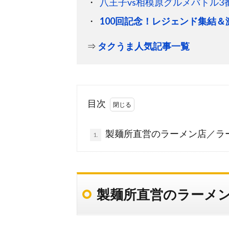
八王子vs相模原グルメバトル3
100回記念！レジェンド集結
⇒
タクうま人気記事一覧
目次
製麺所直営のラーメン店／ラ
1.
製麺所直営のラーメ