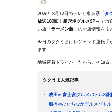
2026年3月12日のテレビ東京系『
タ
放送100回！超穴場グルメSP
～ で
い店「
ラーメン藤
」のお店情報をま
今日のタクうまはレジェンド運転手
ます
地域密着ドライバーだからこそ知る
タクうま人気記事
成田vs富士宮グルメバトル3番
船橋vsひたちなかグルメバトル