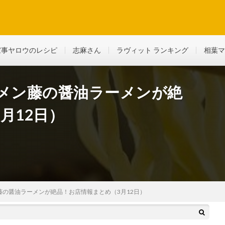
ど、生活に役立つ情報を綴っていきます
家事ヤロウのレシピ
志麻さん
ラヴィット ランキング
相葉マ
ーメン藤の醤油ラーメンが絶
月12日）
藤の醤油ラーメンが絶品！お店情報まとめ（3月12日）