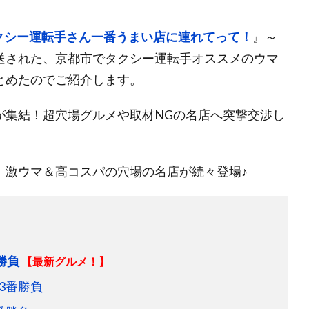
クシー運転手さん一番うまい店に連れてって！
』～
放送された、京都市でタクシー運転手オススメのウマ
とめたのでご紹介します。
が集結！超穴場グルメや取材NGの名店へ突撃交渉し
、激ウマ＆高コスパの穴場の名店が続々登場♪
勝負
【最新グルメ！】
3番勝負