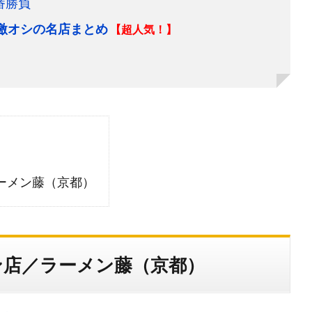
番勝負
＆激オシの名店まとめ
【超人気！】
ーメン藤（京都）
ン店／ラーメン藤（京都）