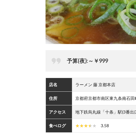
予算(夜):～￥999
店名
ラーメン 藤 京都本店
住所
京都府京都市南区東九条南石田町1
アクセス
地下鉄烏丸線「十条」駅(3番出
食べログ
3.58