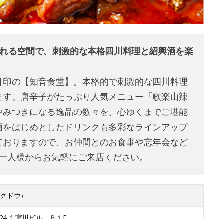
ふれる空間で、刺激的な本格四川料理と紹興酒を楽
目印の【知音食堂】。本格的で刺激的な四川料理
ます。唐辛子がたっぷり人気メニュー「歌楽山辣
やみつきになる逸品の数々を、心ゆくまでご堪能
酒をはじめとしたドリンクも多彩なラインアップ
ておりますので、お仲間とのお食事や忘年会など
お一人様からお気軽にご来店ください。
クドウ）
4-1 宮川ビル Ｂ１F