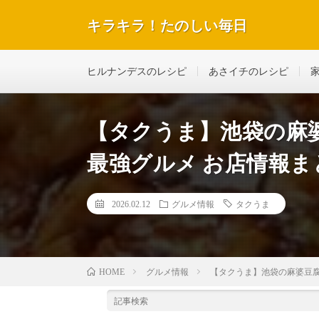
キラキラ！たのしい毎日
テレビで紹介された話題のレシピや美容＆ダイエットな
ヒルナンデスのレシピ
あさイチのレシピ
【タクうま】池袋の麻
最強グルメ お店情報ま
2026.02.12
グルメ情報
タクうま
グルメ情報
【タクうま】池袋の麻婆豆腐
HOME