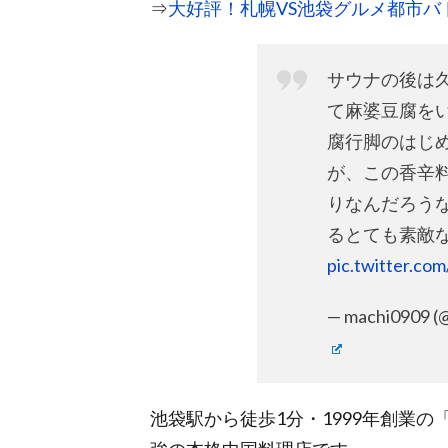
⇒
大好評！札幌VS池袋グルメ都市バ
サウナの後は
て麻婆豆腐をい
腐行脚のはじ
が、この香辛
りなんだろう
るとても素敵な麻
pic.twitter.co
— machi0909 
池袋駅から徒歩1分・1999年創業