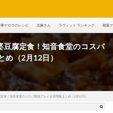
ど、生活に役立つ情報を綴っていきます
家事ヤロウのレシピ
志麻さん
ラヴィット ランキング
相葉マ
婆豆腐定食！知音食堂のコスパ
とめ（2月12日）
定食！知音食堂のコスパ最強グルメ お店情報まとめ（2月12日）