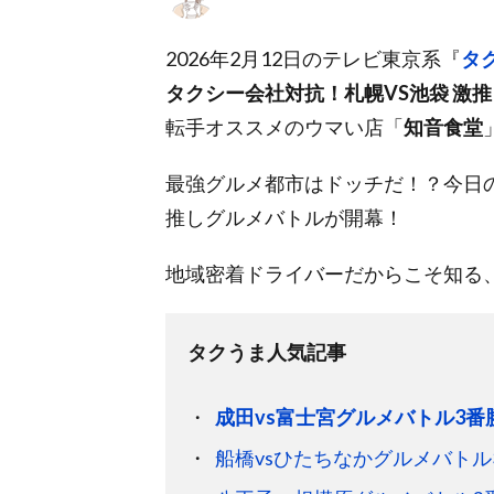
2026年2月12日のテレビ東京系『
タ
タクシー会社対抗！札幌VS池袋 激
転手オススメのウマい店「
知音食堂
最強グルメ都市はドッチだ！？今日
推しグルメバトルが開幕！
地域密着ドライバーだからこそ知る
タクうま人気記事
成田vs富士宮グルメバトル3番
船橋vsひたちなかグルメバトル