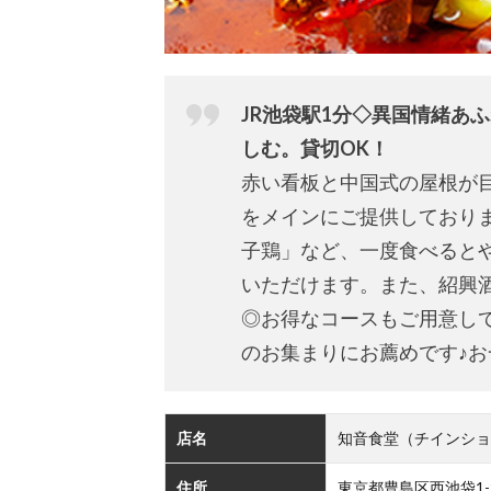
JR池袋駅1分◇異国情緒あ
しむ。貸切OK！
赤い看板と中国式の屋根が
をメインにご提供しており
子鶏」など、一度食べると
いただけます。また、紹興
◎お得なコースもご用意し
のお集まりにお薦めです♪
店名
知音食堂（チインショ
住所
東京都豊島区西池袋1-2