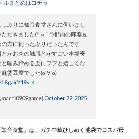
トルまとめはコチラ
久しぶりに知音食堂さんに伺いまし
ただきました(*´ω｀*)都内の麻婆豆
めの方に伺ったぶりだったんです
料とかお肉の触感とかすごい本場寄
なと噛み締める度にフフと嬉しくな
婆豆腐でした(о´∀`о)
m/h8gairY19y
(@machi0909game)
October 22, 2025
の「知音食堂」は、ガチ中華ひしめく池袋でコスパ最