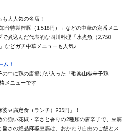
らも大人気の名店！
「知音特製酢豚（1,518円）」などの中華の定番メニ
で煮込んだ代表的な四川料理「水煮魚（2,750
）」などガチ中華メニューも人気♪
ーム！
子の中に鶏の唐揚げが入った「歌楽山椒辛子鶏
本格メニューです
婆豆腐定食（ランチ）935円」！
激の強い花椒・辛さと香りの2種類の唐辛子で、豆腐
と旨さの絶品麻婆豆腐は、おかわり自由のご飯とス