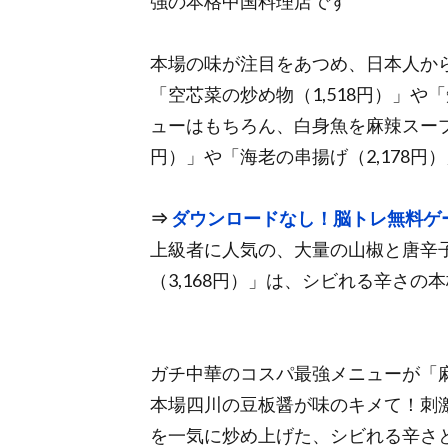
強の本格中国料理店です
本場の味が注目をあつめ、日本人か
「空芯菜の炒め物（1,518円）」や
ューはもちろん、白身魚を麻辣スープ
円）」や「海老の串揚げ（2,178円
⇒
ダウンロードなし！脳トレ無料ゲ
上級者に人気の、大量の山椒と唐辛
（3,168円）」は、シビれる辛さの
ガチ中華のコスパ最強メニューが「麻
本場四川の豆板醤が味のキメて！刺
を一気に炒め上げた、シビれる辛さ