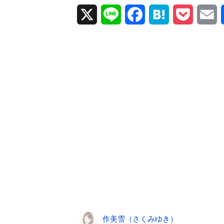
X
L
F
H
P
E
i
a
a
o
m
n
c
t
c
a
e
e
e
k
i
b
n
e
l
o
a
t
o
k
作美雪（さくみゆき）