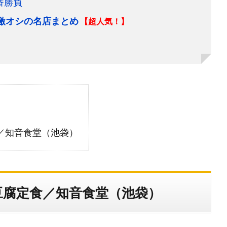
番勝負
＆激オシの名店まとめ
【超人気！】
／知音食堂（池袋）
豆腐定食／知音食堂（池袋）