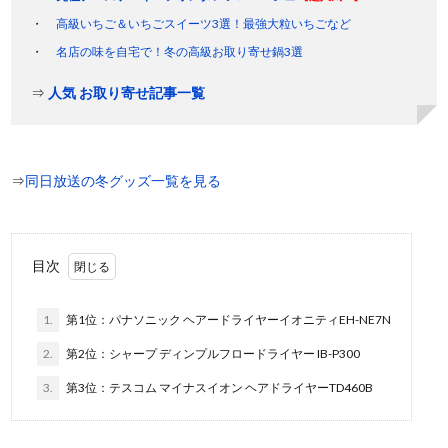
高級いちご＆いちごスイーツ3選！最強大粒いちごなど
名店の味を自宅で！冬の高級お取り寄せ鍋3選
⇒
人気 お取り寄せ記事一覧
⇒
同日放送の冬グッズ一覧を見る
目次
1.
第1位：パナソニック ヘアードライヤーイオニティEH-NE7N
2.
第2位：シャープ ディンプルフロードライヤー IB-P300
3.
第3位：テスコム マイナスイオン ヘアドライヤーTD460B