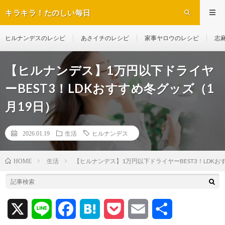
キラキラ！たのしい毎日
ヒルナンデスのレシピ
あさイチのレシピ
家事ヤロウのレシピ
志
【ヒルナンデス】1万円以下ドライヤ
ーBEST3！LDKおすすめ冬グッズ（1
月19日）
2026.01.19
生活
ヒルナンデス
生活
【ヒルナンデス】1万円以下ドライヤーBEST3！LDKお
HOME
X
L
F
H
P
E
共