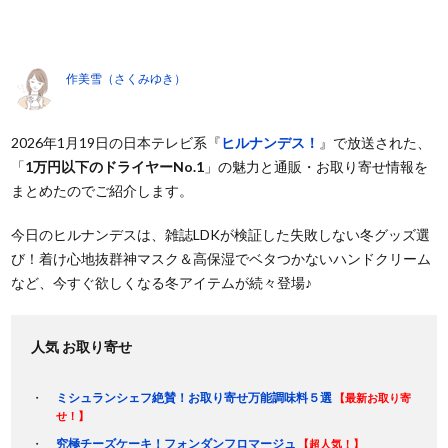
作美雪（さくみゆき）
2026年1月19日の日本テレビ系『
ヒルナンデス！
』で放送された、
「
1万円以下のドライヤーNo.1
」の魅力と通販・お取り寄せ情報を
まとめたのでご紹介します。
今日のヒルナンデスは、雑誌LDKが検証した失敗しない冬グッズ選
び！着け心地抜群神マスク＆高保湿でベタつかないハンドクリーム
など、今すぐ欲しくなる冬アイテムが続々登場♪
人気 お取り寄せ
ミシュランシェフ絶賛！お取り寄せ万能調味料５選
【最新お取り寄
せ！】
究極チーズケーキ！フォンダンフロマージュ
【超人気！】