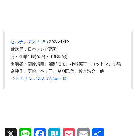
ヒルナンデス！
（2026/1/19）
放送局：日本テレビ系列
月～金曜11時55分～13時55分
出演者：南原清隆、浦野モモ、小峠英二、コットン、小島
奈津子、夏菜、やす子、草刈民代、鈴木浩介 他
⇒
ヒルナンデス人気記事一覧
X
L
F
H
P
E
共