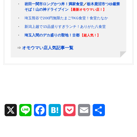
岩田一関市ロングかつ丼！満家食堂
／
栃木鹿沼市つゆ厳禁
そば！山の神ドライブイン
【最新オモウマい店！】
埼玉熊谷で200円無限たまごTKG食堂！食堂たなか
新潟上越で15品盛りすぎランチ！ありがた八食堂
埼玉入間のデカ盛りの聖地！古都
【超人気！】
⇒
オモウマい店人気記事一覧
X
L
F
H
P
E
共
i
a
a
o
m
有
n
c
t
c
a