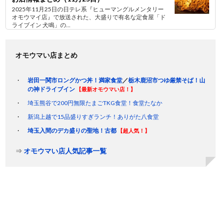
2025年11月25日の日テレ系『ヒューマングルメンタリー
オモウマイ店』で放送された、大盛りで有名な定食屋「ド
ライブイン 犬鳴」の...
オモウマい店まとめ
岩田一関市ロングかつ丼！満家食堂
／
栃木鹿沼市つゆ厳禁そば！山
の神ドライブイン
【最新オモウマい店！】
埼玉熊谷で200円無限たまごTKG食堂！食堂たなか
新潟上越で15品盛りすぎランチ！ありがた八食堂
埼玉入間のデカ盛りの聖地！古都
【超人気！】
⇒
オモウマい店人気記事一覧