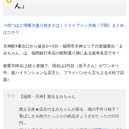
ん」
⇒
待つほど増量大盛り焼きそば！ドライブイン犬鳴（下関）まとめ
はコチラ
天神駅4番出口から徒歩2〜3分・福岡市天神エリアの老舗屋台「ま
みちゃん」は、福岡銀行本店の昭和通り側にある超有名店です！
創業30年以上続く老舗で、現在は2代目（息子さん）がワンオペ
中。超ハイテンションな店主と、フライパンから立ち上る火柱で話
題♪
【福岡・天神】屋台まみちゃん
燃える炎🔥店主のまみちゃんが操る、魂の手作り餃子！
香ばしさ＆肉汁たっぷりの絶品ぎょうざがたったの550
円…