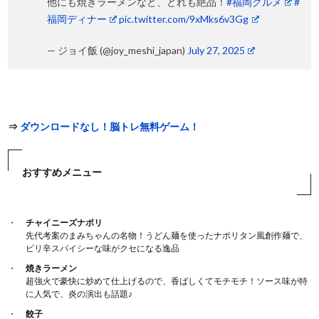
他にも焼きラーメンなど、どれも絶品！
#福岡グルメ
#
福岡ディナー
pic.twitter.com/9xMks6v3Gg
— ジョイ飯 (@joy_meshi_japan)
July 27, 2025
⇒
ダウンロードなし！脳トレ無料ゲーム！
おすすめメニュー
チャイニーズナポリ
先代考案のまみちゃんの名物！うどん麺を使ったナポリタン風創作麺で、
ピリ辛スパイシーな味がクセになる逸品
焼きラーメン
超強火で豪快に炒めて仕上げるので、香ばしくてモチモチ！ソース味が特
に人気で、炎の演出も話題♪
餃子