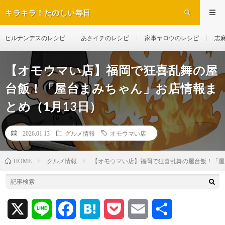
キラキラ！たのしい毎日
ヒルナンデスのレシピ
あさイチのレシピ
家事ヤロウのレシピ
志
【オモウマい店】福岡で狂喜乱舞の屋
台飯！「屋台まみちゃん」お店情報ま
とめ（1月13日）
2026.01.13
グルメ情報
オモウマい店
グルメ情報
【オモウマい店】福岡で狂喜乱舞の屋台飯！「屋
HOME
X
L
F
H
P
E
共