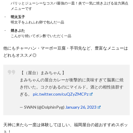
パリッとジューシーなコスパ最強の一皿！炎で一気に焼き上げる迫力満点
メニューです
明太玉子
明太子をふわふわ卵で包んだ一品
焼きぶた
こんがり焼いてポン酢でいただく一品
他にもチャーハン・マーボー豆腐・手羽先など、豊富なメニューは
どれもオススメ◎
【（屋台）まみちゃん 】
まみちゃんの屋台カレーが衝撃的に美味すぎて脳裏に焼
き付いた。コクがあるのにマイルド。酒との相性抜群す
ぎる。
pic.twitter.com/cuQZyZMCPz
— SWAN (@DolphinPyg)
January 26, 2023
天神に来たら一度は体験してほしい、福岡屋台の超おすすめスポッ
ト！