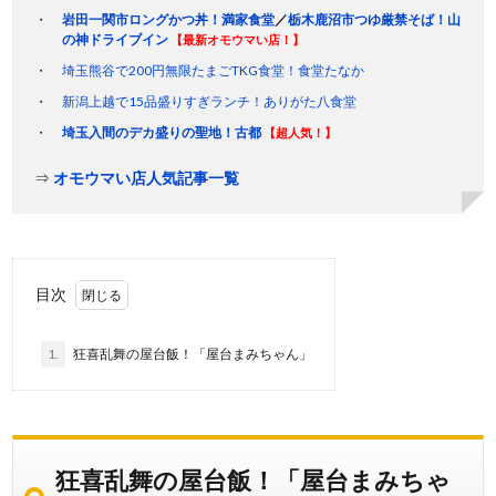
岩田一関市ロングかつ丼！満家食堂
／
栃木鹿沼市つゆ厳禁そば！山
の神ドライブイン
【最新オモウマい店！】
埼玉熊谷で200円無限たまごTKG食堂！食堂たなか
新潟上越で15品盛りすぎランチ！ありがた八食堂
埼玉入間のデカ盛りの聖地！古都
【超人気！】
⇒
オモウマい店人気記事一覧
目次
1.
狂喜乱舞の屋台飯！「屋台まみちゃん」
狂喜乱舞の屋台飯！「屋台まみちゃ