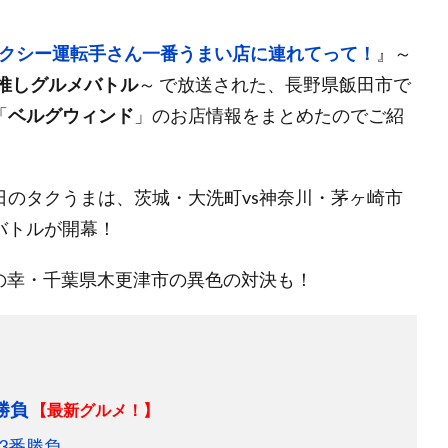
クシー運転手さん一番うまい店に連れてって！
』～
激推しグルメバトル
～ で放送された、長野県飯田市で
「
ベルグウィンド
」のお店情報をまとめたのでご紹
のタクうまは、茨城・大洗町vs神奈川・茅ヶ崎市
バトルが開幕！
の幸・千葉県木更津市の異色の対決も！
勝負
【最新グルメ！】
3番勝負