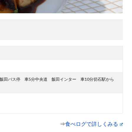
上飯田バス停 車5分中央道 飯田インター 車10分切石駅から
⇒
食べログで詳しくみる