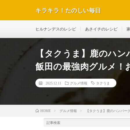
キラキラ！たのしい毎日
テレビで紹介された話題のレシピや美容＆ダイエットな
ヒルナンデスのレシピ
あさイチのレシピ
【タクうま】鹿のハン
飯田の最強肉グルメ！お
2025.12.11
グルメ情報
タクうま
グルメ情報
【タクうま】鹿のハンバーグ
HOME