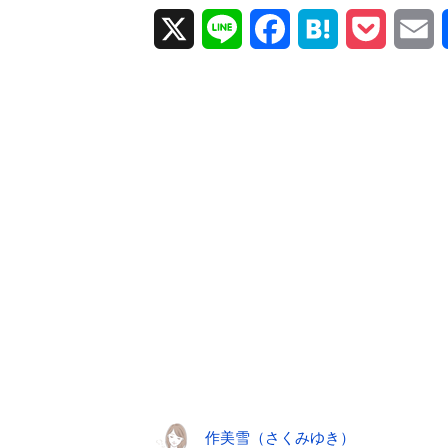
X
L
F
H
P
E
i
a
a
o
m
n
c
t
c
a
e
e
e
k
i
b
n
e
l
o
a
t
o
k
作美雪（さくみゆき）