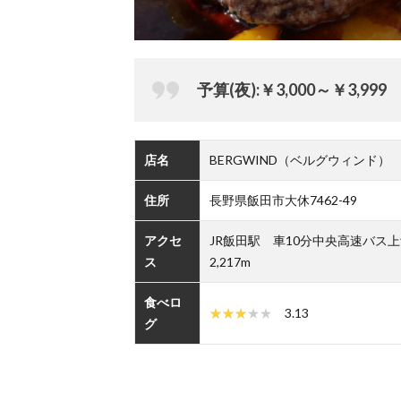
予算(夜):￥3,000～￥3,999
店名
BERGWIND（ベルグウィンド）
住所
長野県飯田市大休7462-49
アクセ
JR飯田駅 車10分中央高速バス
ス
2,217m
食べロ
3.13
グ