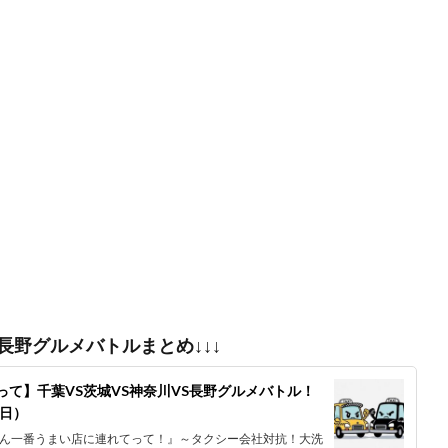
S長野グルメバトルまとめ↓↓↓
て】千葉VS茨城VS神奈川VS長野グルメバトル！
1日）
手さん一番うまい店に連れてって！』～タクシー会社対抗！大洗