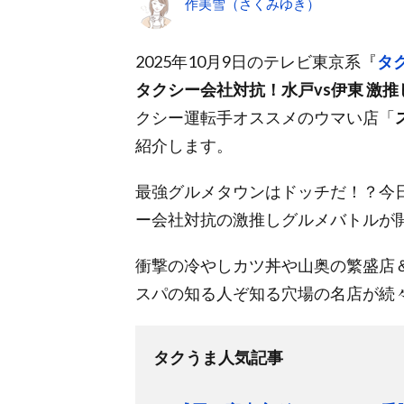
作美雪（さくみゆき）
2025年10月9日のテレビ東京系『
タ
タクシー会社対抗！水戸vs伊東 激
クシー運転手オススメのウマい店「
紹介します。
最強グルメタウンはドッチだ！？今日
ー会社対抗の激推しグルメバトルが
衝撃の冷やしカツ丼や山奥の繁盛店
スパの知る人ぞ知る穴場の名店が続
タクうま人気記事