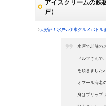
アイスクリームの鉄
戸）
⇒
大好評！水戸vs伊東グルメバトル
水戸で老舗の
ドルフさんで
を頂きました♪
オマール海老
身はプリップ