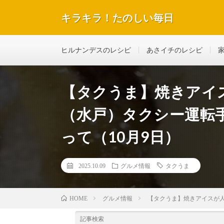
キラキラ！たのしい毎日
テレビで紹介された話題のレシピや美容＆ダイエットな
ヒルナンデスのレシピ
あさイチのレシピ
【タクうま】焼きアイ
（水戸）タクシー運転
って（10月9日）
2025.10.09
グルメ情報
タクうま
グルメ情報
【タクうま】焼きアイスが人
HOME