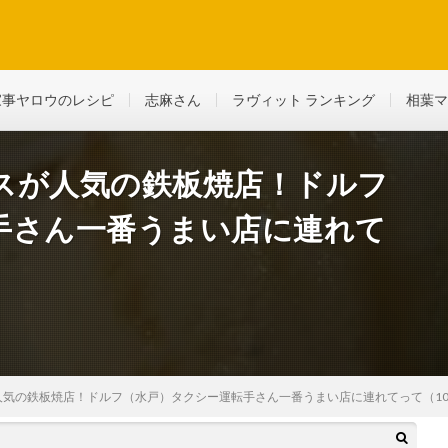
ど、生活に役立つ情報を綴っていきます
家事ヤロウのレシピ
志麻さん
ラヴィット ランキング
相葉マ
スが人気の鉄板焼店！ドルフ
手さん一番うまい店に連れて
気の鉄板焼店！ドルフ（水戸）タクシー運転手さん一番うまい店に連れてって（10