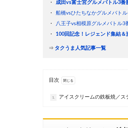
成田vs富士宮グルメバトル3番
船橋vsひたちなかグルメバトル
八王子vs相模原グルメバトル3
100回記念！レジェンド集結
⇒
タクうま人気記事一覧
目次
アイスクリームの鉄板焼／ス
1.