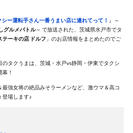
クシー運転手さん一番うまい店に連れてって！
』～
推しグルメバトル
～ で放送された、茨城県水戸市でタ
ステーキの店 ドルフ
」のお店情報をまとめたのでご
のタクうまは、茨城・水戸vs静岡・伊東でタクシ
開幕！
＆最強女将の絶品みそラーメンなど、激ウマ＆高コ
々登場します♪