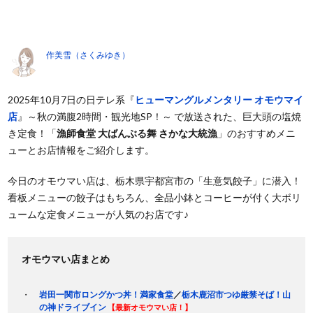
作美雪（さくみゆき）
2025年10月7日の日テレ系『
ヒューマングルメンタリー オモウマイ
店
』～秋の満腹2時間・観光地SP！～ で放送された、巨大頭の塩焼
き定食！「
漁師食堂 大ばんぶる舞 さかな大統漁
」のおすすめメニ
ューとお店情報をご紹介します。
今日のオモウマい店は、栃木県宇都宮市の「生意気餃子」に潜入！
看板メニューの餃子はもちろん、全品小鉢とコーヒーが付く大ボリ
ュームな定食メニューが人気のお店です♪
オモウマい店まとめ
岩田一関市ロングかつ丼！満家食堂
／
栃木鹿沼市つゆ厳禁そば！山
の神ドライブイン
【最新オモウマい店！】