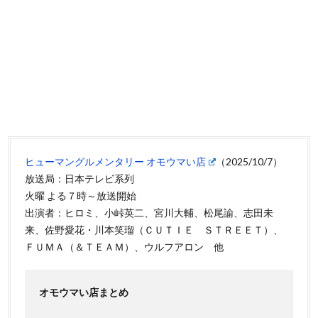
ヒューマングルメンタリー オモウマい店
（2025/10/7）
放送局：日本テレビ系列
火曜 よる７時～放送開始
出演者：ヒロミ、小峠英二、宮川大輔、松尾諭、志田未
来、佐野愛花・川本笑瑠（ＣＵＴＩＥ ＳＴＲＥＥＴ）、
ＦＵＭＡ（＆ＴＥＡＭ）、ウルフアロン 他
オモウマい店まとめ