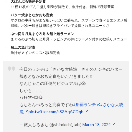
大ばんぶる舞刺身定食
11種14枚のてんこ盛り刺身が特徴で、魚汁付き。新鮮で種類豊富
バター焼きとなかおち定食
マグロの中落ちがまな板いっぱいに盛られ、スプーンで食べるエンタメ感
満載。バター焼きは卵焼きフライパンで提供されるユニークさ
ぶつ切り月見まぐろ丼＆船上鮪ラーメン
まぐろのぶつ切りと月見トッピングの丼にラーメン付きの欲張りメニュー
船上の魚汁定食
魚汁がメインのコスパ抜群定食
今日のランチは「さかな大統漁」さんのカジキのバター
焼きとなかおち定食をいただきました‼️
なんじゃこの圧倒的ビジュアルは😱
しかも、、、
ﾒｯﾁｬｳﾏｰ😋😋
もちろんぺろっと完食ですわ
#那覇ランチ
#さかな大統
漁
pic.twitter.com/s8ZAqACDqh
— 旅人しろきち (@shirokichi_tabi)
March 18, 2024