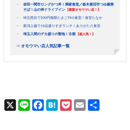
岩田一関市ロングかつ丼！満家食堂
／
栃木鹿沼市つゆ厳禁
そば！山の神ドライブイン
【最新オモウマい店！】
埼玉熊谷で200円無限たまごTKG食堂！食堂たなか
新潟上越で15品盛りすぎランチ！ありがた八食堂
埼玉入間のデカ盛りの聖地！古都
【超人気！】
⇒
オモウマい店人気記事一覧
X
L
F
H
P
E
共
i
a
a
o
m
有
n
c
t
c
a