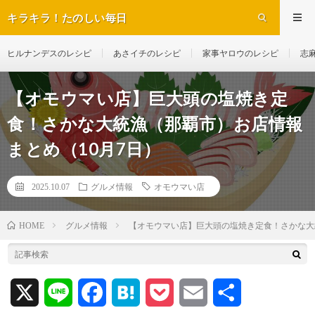
キラキラ！たのしい毎日
ヒルナンデスのレシピ
あさイチのレシピ
家事ヤロウのレシピ
志
【オモウマい店】巨大頭の塩焼き定
食！さかな大統漁（那覇市）お店情報
まとめ（10月7日）
2025.10.07
グルメ情報
オモウマい店
グルメ情報
【オモウマい店】巨大頭の塩焼き定食！さかな大
HOME
X
L
F
H
P
E
共