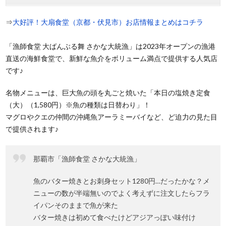
⇒
大好評！大扇食堂（京都・伏見市）お店情報まとめはコチラ
「漁師食堂 大ばんぶる舞 さかな大統漁」は2023年オープンの漁港
直送の海鮮食堂で、新鮮な魚介をボリューム満点で提供する人気店
です♪
名物メニューは、巨大魚の頭を丸ごと焼いた「本日の塩焼き定食
（大）（1,580円）※魚の種類は日替わり」！
マグロやクエの仲間の沖縄魚アーラミーバイなど、ど迫力の見た目
で提供されます♪
那覇市「漁師食堂 さかな大統漁」
魚のバター焼きとお刺身セット1280円…だったかな？メ
ニューの数が半端無いのでよく考えずに注文したらフラ
イパンそのままで魚が来た
バター焼きは初めて食べたけどアジアっぽい味付け