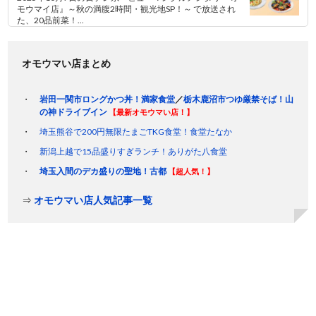
モウマイ店』～秋の満腹2時間・観光地SP！～ で放送され
た、20品前菜！...
オモウマい店まとめ
岩田一関市ロングかつ丼！満家食堂
／
栃木鹿沼市つゆ厳禁そば！山
の神ドライブイン
【最新オモウマい店！】
埼玉熊谷で200円無限たまごTKG食堂！食堂たなか
新潟上越で15品盛りすぎランチ！ありがた八食堂
埼玉入間のデカ盛りの聖地！古都
【超人気！】
⇒
オモウマい店人気記事一覧