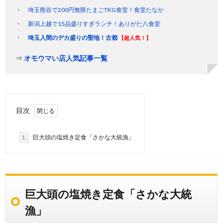
埼玉熊谷で200円無限たまごTKG食堂！食堂たなか
新潟上越で15品盛りすぎランチ！ありがた八食堂
埼玉入間のデカ盛りの聖地！古都
【超人気！】
⇒
オモウマい店人気記事一覧
目次
1.
巨大頭の塩焼き定食「さかな大統漁」
巨大頭の塩焼き定食「さかな大統
漁」