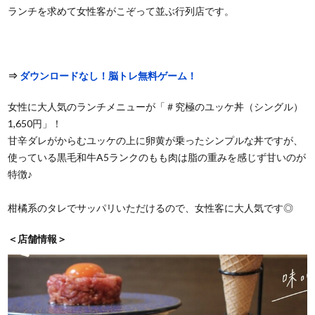
ランチを求めて女性客がこぞって並ぶ行列店です。
⇒
ダウンロードなし！脳トレ無料ゲーム！
女性に大人気のランチメニューが「＃究極のユッケ丼（シングル）
1,650円」！
甘辛ダレがからむユッケの上に卵黄が乗ったシンプルな丼ですが、
使っている黒毛和牛A5ランクのもも肉は脂の重みを感じず甘いのが
特徴♪
柑橘系のタレでサッパリいただけるので、女性客に大人気です◎
＜店舗情報＞