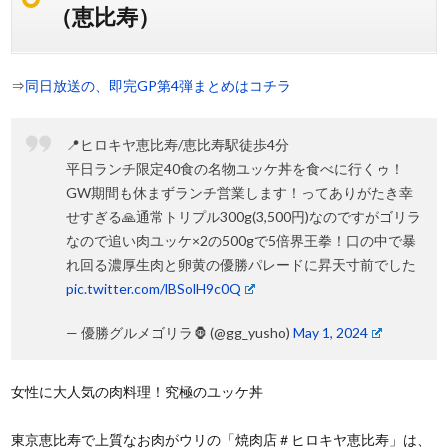
（恵比寿）
⇒
同日放送の、即完GP第4弾まとめはコチラ
📍ヒロキヤ恵比寿/恵比寿駅徒歩4分
平日ランチ限定40食の名物ユッケ丼を食べに行くゥ！
GW期間も休まずランチ営業します！ってありがたき幸
せすぎる🙏通常トリプル300g(3,500円)なのですがゴリラ
なので追い肉ユッケ×2の500gで5倍界王拳！口の中で暴
れ回る濃厚生肉と卵黄の優勝パレードに昇天寸前でした
pic.twitter.com/lBSolH9c0Q
— 優勝グルメゴリラ🦍 (@gg_yusho)
May 1, 2024
女性に大人気の肉料理！究極のユッケ丼
東京恵比寿で上質なお肉がウリの「焼肉店＃ヒロキヤ恵比寿」は、