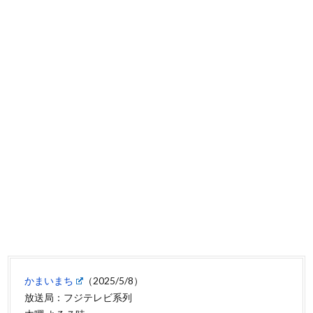
かまいまち
（2025/5/8）
放送局：フジテレビ系列