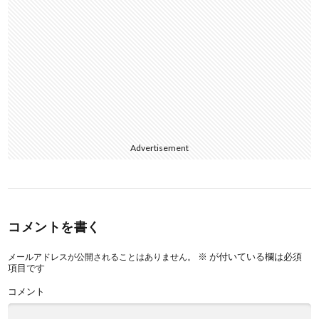
Advertisement
コメントを書く
※
が付いている欄は必須
メールアドレスが公開されることはありません。
項目です
コメント