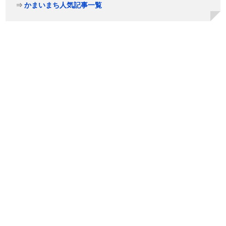
⇒
かまいまち人気記事一覧