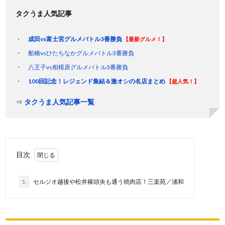
タクうま人気記事
成田vs富士宮グルメバトル3番勝負
【最新グルメ！】
船橋vsひたちなかグルメバトル3番勝負
八王子vs相模原グルメバトル3番勝負
100回記念！レジェンド集結＆激オシの名店まとめ
【超人気！】
⇒
タクうま人気記事一覧
目次
1.
セルジオ越後や松井稼頭央も通う焼肉店！三楽苑／浦和