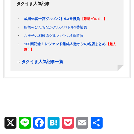
タクうま人気記事
成田vs富士宮グルメバトル3番勝負
【最新グルメ！】
船橋vsひたちなかグルメバトル3番勝負
八王子vs相模原グルメバトル3番勝負
100回記念！レジェンド集結＆激オシの名店まとめ
【超人
気！】
⇒
タクうま人気記事一覧
X
L
F
H
P
E
共