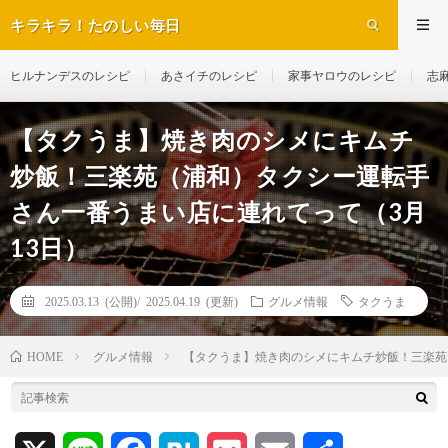
キラキラ！たのしい毎日
ヒルナンデスのレシピ
あさイチのレシピ
家事ヤロウのレシピ
志
【タクうま】焼き肉のシメにキムチ
炒飯！三楽苑（浦和）タクシー運転手
さん一番うまい店に連れてって（3月
13日）
2025.03.13 (公開)/
2025.04.19 (更新)
グルメ情報
タクうま
グルメ情報
【タクうま】焼き肉のシメにキムチ炒飯！三楽苑
HOME