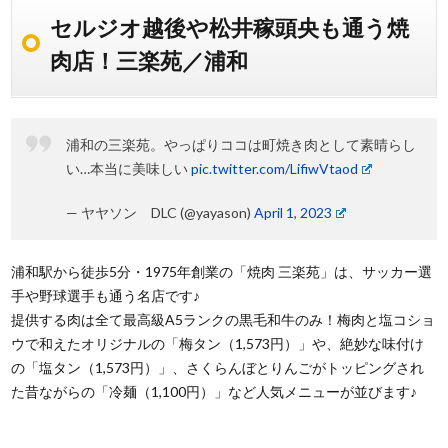
セルジオ越後や松井稼頭央も通う焼
肉店！三楽苑／浦和
浦和の三楽苑。やっぱりココは町焼き肉として素晴らし
い…本当に美味しい
pic.twitter.com/LifiwVtaod
— ヤヤソン DLC (@yayason)
April 1, 2023
浦和駅から徒歩5分・1975年創業の「焼肉 三楽苑」は、サッカー選
手や野球選手も通う名店です♪
提供する肉は全て最高級A5ランクの黒毛和牛のみ！梅肉と塩コショ
ウで和えたオリジナルの「梅タン（1,573円）」や、絶妙な味付け
の「塩タン（1,573円）」、さくらんぼとりんごがトッピングされ
た昔ながらの「冷麺（1,100円）」など人気メニューが並びます♪