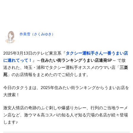
作美雪（さくみゆき）
2025年3月13日のテレビ東京系『
タクシー運転手さん一番うまい店
に連れてって！
』～
住みたい街ランキングうまい店連発SP
～ で放
送された、埼玉・浦和でタクシー運転手オススメのウマい店「
三楽
苑
」のお店情報をまとめたのでご紹介します。
今日のタクうまは、2025年住みたい街ランキングからうまいお店を
大捜索！
激安人情店の奇跡のふぐ刺しや爆盛りカレー、行列のご当地ラーメ
ン店など、激ウマ＆高コスパの知る人ぞ知る穴場の名店が続々登場
します♪