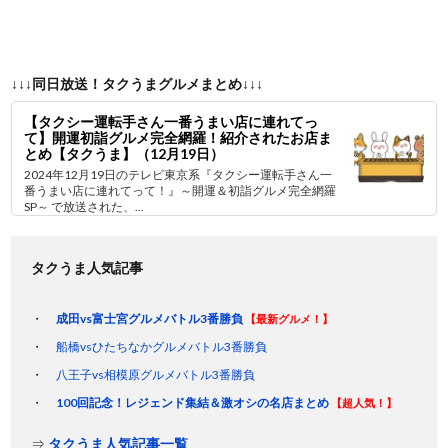
↓↓↓同日放送！タクうまグルメまとめ↓↓↓
【タクシー運転手さん一番うまい店に連れてっ
て】開運初詣グルメ完全網羅！紹介されたお店ま
とめ【タクうま】（12月19日）
2024年12月19日のテレビ東京系『タクシー運転手さん一
番うまい店に連れてって！』～開運＆初詣グルメ完全網羅
SP～ で放送された、...
タクうま人気記事
成田vs富士宮グルメバトル3番勝負
【最新グルメ！】
船橋vsひたちなかグルメバトル3番勝負
八王子vs相模原グルメバトル3番勝負
100回記念！レジェンド集結＆激オシの名店まとめ
【超人気！】
⇒
タクうま人気記事一覧