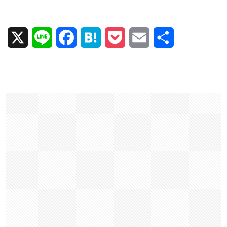
X
L
F
H
P
E
共
i
a
a
o
m
有
n
c
t
c
a
e
e
e
k
i
b
n
e
l
o
a
t
o
k