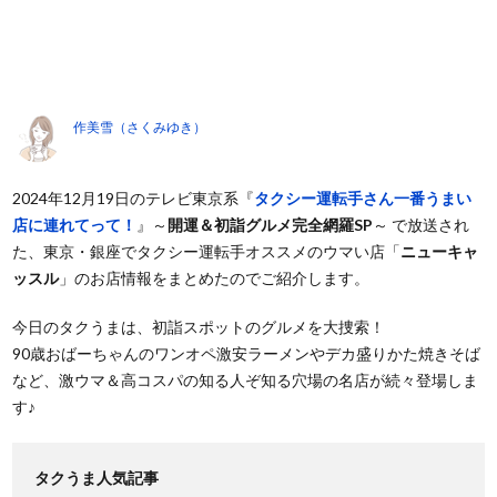
作美雪（さくみゆき）
2024年12月19日のテレビ東京系『
タクシー運転手さん一番うまい
店に連れてって！
』～
開運＆初詣グルメ完全網羅SP
～ で放送され
た、東京・銀座でタクシー運転手オススメのウマい店「
ニューキャ
ッスル
」のお店情報をまとめたのでご紹介します。
今日のタクうまは、初詣スポットのグルメを大捜索！
90歳おばーちゃんのワンオペ激安ラーメンやデカ盛りかた焼きそば
など、激ウマ＆高コスパの知る人ぞ知る穴場の名店が続々登場しま
す♪
タクうま人気記事