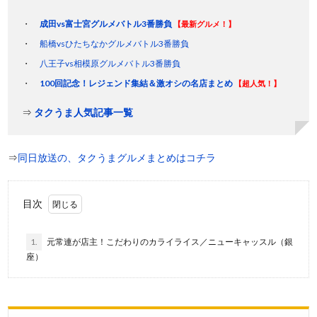
成田vs富士宮グルメバトル3番勝負
【最新グルメ！】
船橋vsひたちなかグルメバトル3番勝負
八王子vs相模原グルメバトル3番勝負
100回記念！レジェンド集結＆激オシの名店まとめ
【超人気！】
⇒
タクうま人気記事一覧
⇒
同日放送の、タクうまグルメまとめはコチラ
目次
1.
元常連が店主！こだわりのカライライス／ニューキャッスル（銀
座）