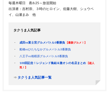
毎週木曜日 夜6:25～放送開始
出演者：吉村崇、３時のヒロイン、佐藤大樹、シュウペ
イ、山瀬まみ 他
タクうま人気記事
成田vs富士宮グルメバトル3番勝負
【最新グルメ！】
船橋vsひたちなかグルメバトル3番勝負
八王子vs相模原グルメバトル3番勝負
100回記念！レジェンド集結＆激オシの名店まとめ
【超人
気！】
⇒
タクうま人気記事一覧