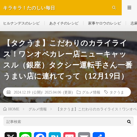
キラキラ！たのしい毎日
ヒルナンデスのレシピ
あさイチのレシピ
家事ヤロウのレシピ
志
【タクうま】こだわりのカライライ
ス！ワンオペカレー店ニューキャッ
スル（銀座）タクシー運転手さん一番
うまい店に連れてって（12月19日）
2024.12.19 (公開)/
2025.04.06 (更新)
グルメ情報
タクうま
グルメ情報
【タクうま】こだわりのカライライス！ワンオペ
HOME