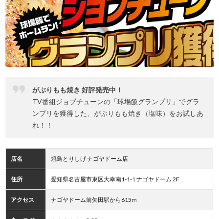
がぶりもも焼き 好評発売中！
TV番組ジョブチューンの「球場飯グランプリ」でグラ
ンプリを獲得した、がぶりもも焼き（塩味）をお試しあ
れ！！
店名
焼鳥とりしげ ナゴヤドーム店
住所
愛知県名古屋市東区大幸南1-1-1 ナゴヤドーム 2F
アクセス
ナゴヤドーム前矢田駅から615m