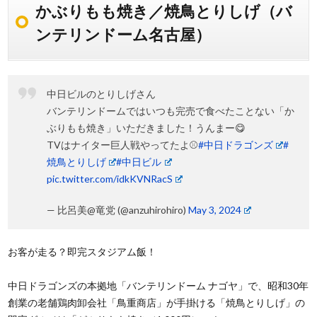
かぶりもも焼き／焼鳥とりしげ（バ
ンテリンドーム名古屋）
中日ビルのとりしげさん
バンテリンドームではいつも完売で食べたことない「か
ぶりもも焼き」いただきました！うんまー😋
TVはナイター巨人戦やってたよ⚾
#中日ドラゴンズ
#
焼鳥とりしげ
#中日ビル
pic.twitter.com/idkKVNRacS
— 比呂美@竜党 (@anzuhirohiro)
May 3, 2024
お客が走る？即完スタジアム飯！
中日ドラゴンズの本拠地「バンテリンドーム ナゴヤ」で、昭和30年
創業の老舗鶏肉卸会社「鳥重商店」が手掛ける「焼鳥とりしげ」の