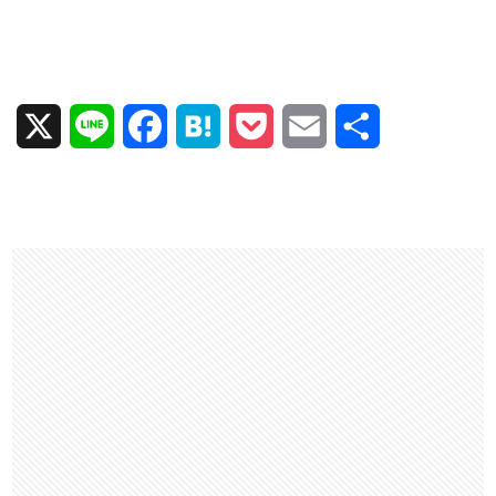
X
L
F
H
P
E
共
i
a
a
o
m
有
n
c
t
c
a
e
e
e
k
i
b
n
e
l
o
a
t
o
k