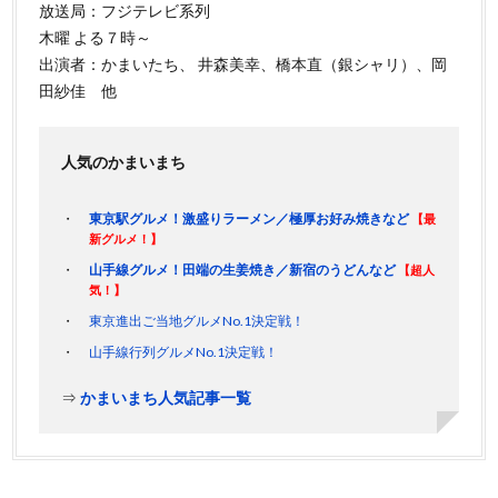
放送局：フジテレビ系列
木曜 よる７時～
出演者：かまいたち、 井森美幸、橋本直（銀シャリ）、岡
田紗佳 他
人気のかまいまち
東京駅グルメ！激盛りラーメン／極厚お好み焼きなど
【最
新グルメ！】
山手線グルメ！田端の生姜焼き／新宿のうどんなど
【超人
気！】
東京進出ご当地グルメNo.1決定戦！
山手線行列グルメNo.1決定戦！
⇒
かまいまち人気記事一覧