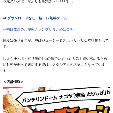
即完グルメは「がぶりもも焼き（1,000円）」！
⇒
ダウンロードなし！脳トレ無料ゲーム！
⇒
同日放送の、即完グランプリまとめはコチラ
値段は張りますが、中はジューシー＆外はパリパリな本格鶏ももで
す♪
しょうゆ・塩・ピリ辛の3つの味でいずれも人気！買い求めるため
にお客が走って来店する姿は、スタジアムの名物にもなっていま
す。
＜店舗情報＞