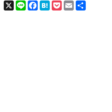
X
L
F
H
P
E
共
i
a
a
o
m
有
n
c
t
c
a
e
e
e
k
i
b
n
e
l
o
a
t
o
k