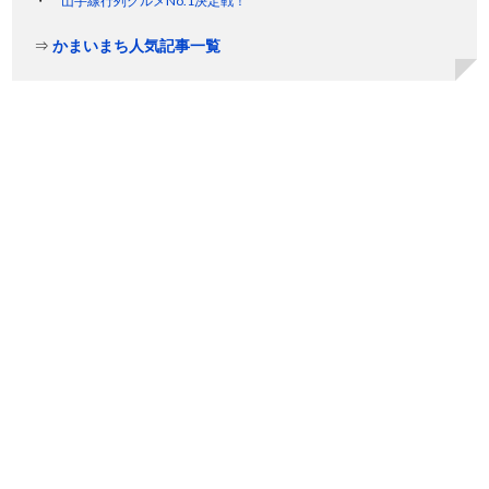
山手線行列グルメNo.1決定戦！
⇒
かまいまち人気記事一覧