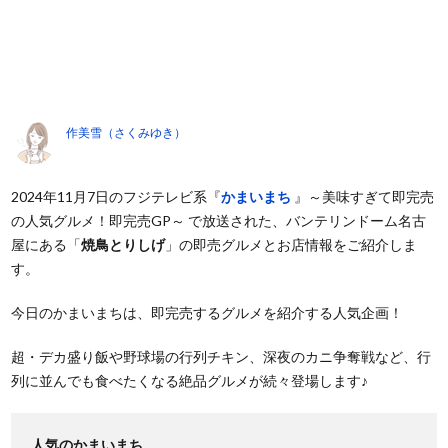
作美雪（さくみゆき）
2024年11月7日のフジテレビ系『
かまいまち
』～美味すぎて即完売
の人気グルメ！即完売GP～ で放送された、バンテリンドーム名古
屋にある「
焼鳥とりしげ
」の即売グルメとお店情報をご紹介しま
す。
今日のかまいまちは、即完売するグルメを紹介する人気企画！
超・デカ盛り飯や野球場の行列チキン、深夜のカニ争奪戦など、行
列に並んでも食べたくなる絶品グルメが続々登場します♪
人気のかまいまち