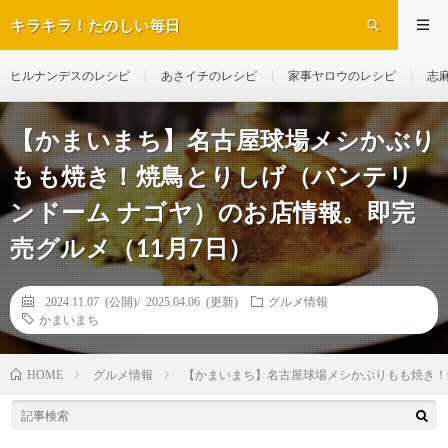
キラキラ！たのしい毎日
ヒルナンデスのレシピ
あさイチのレシピ
家事ヤロウのレシピ
志
【かまいまち】名古屋球場メシかぶり
もも焼き！焼鳥とりしげ（バンテリ
ンドーム ナゴヤ）のお店情報。即完
売グルメ（11月7日）
2024.11.07 (公開)/
2025.04.06 (更新)
グルメ情報
かまいまち
グルメ情報
【かまいまち】名古屋球場メシかぶりもも焼き！
HOME