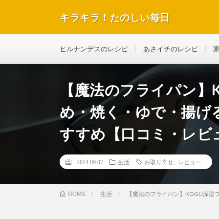
キラキラ！たのしい毎日
テレビで紹介された話題のレシピや美容＆ダイエットな
ヒルナンデスのレシピ
あさイチのレシピ
【魔法のフライパン】K
め・焼く・ゆで・揚げ
すすめ【口コミ・レビ
2024.09.07
生活
お取り寄せ
,
レビュー
生活
【魔法のフライパン】KOGU深型
HOME