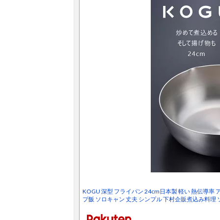
KOGU 深型 フライパン 24cm日本製 軽い 熱伝導率
プ飯 ソロキャン 丈夫 シンプル 下村企販煮込み料理 ソ