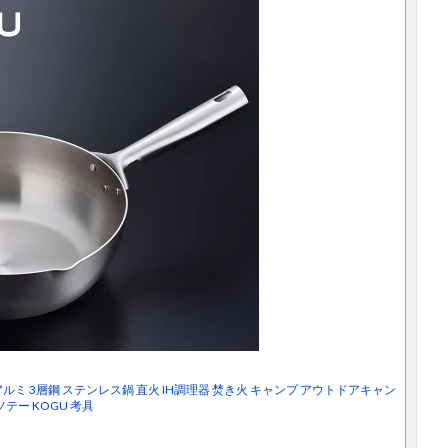
 アルミ 3層鋼 ステンレス鍋 直火 IH調理器 焚き火 キャンプ アウトドアキャン
テー KOGU 考具