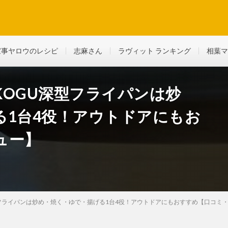
ど、生活に役立つ情報を綴っていきます
家事ヤロウのレシピ
志麻さん
ラヴィット ランキング
相葉マ
OGU深型フライパンは炒
る1台4役！アウトドアにもお
ュー】
フライパンは炒め・焼く・ゆで・揚げる1台4役！アウトドアにもおすすめ【口コミ