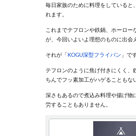
毎日家族のために料理をしていると
e
e
e
k
i
れます。
b
n
e
l
o
a
t
これまでテフロンや鉄鍋、ホーロー
が、今回いよいよ理想のものに出会
o
k
それが「
KOGU深型フライパン
」で
テフロンのように焦げ付きにくく、
ちんでフッ素加工がハゲることもな
深さもあるので煮込み料理や揚げ物
労することもありません。