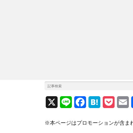
X
L
F
H
P
E
i
a
a
o
m
※本ページはプロモーションが含ま
n
c
t
c
a