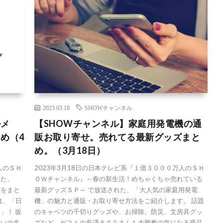
2023.03.18
SHOWチャンネル
ルメ
【SHOWチャンネル】家庭用発電機の通
め（4
販お取り寄せ。売れてる最新グッズまと
め。（3月18日）
人のＳＨ
2023年3月18日の日本テレビ系『１億３０００万人のＳＨ
れた、
ＯＷチャンネル』～春の新生活！めちゃくちゃ売れている
店をまと
最新グッズＳＰ～ で放送された、「大人気の家庭用発電
は、「日
機」の魅力と通販・お取り寄せ方法をご紹介します。 話題
」！ 坂
のキャベツの千切りグッズや、お掃除、防災、文房具グッ
食いの名
ズなど、ゲストの長澤まさみさんも大興奮の気になる商品