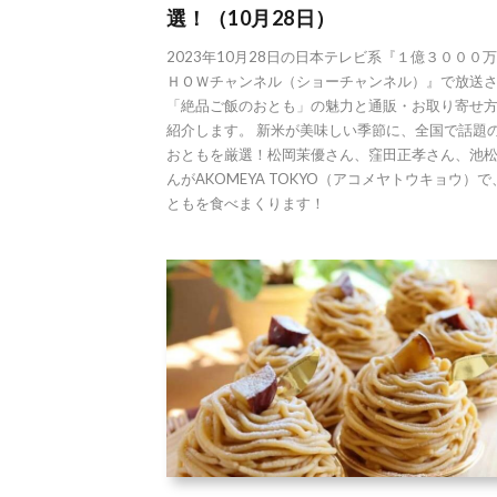
選！（10月28日）
2023年10月28日の日本テレビ系『１億３０００
ＨＯＷチャンネル（ショーチャンネル）』で放送
「絶品ご飯のおとも」の魅力と通販・お取り寄せ
紹介します。 新米が美味しい季節に、全国で話題
おともを厳選！松岡茉優さん、窪田正孝さん、池
んがAKOMEYA TOKYO（アコメヤトウキョウ）
ともを食べまくります！