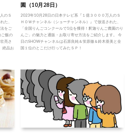
園（10月28日）
万人のＳ
2023年10月28日の日本テレビ系『１億３０００万人のＳ
された、
ＨＯＷチャンネル（ショーチャンネル）』で放送された、
方法をご
「全国りんごコンクールで1位を獲得！釈迦りんご農園のり
のご飯の
んご」の魅力と通販・お取り寄せ方法をご紹介します。 今
松壮亮さ
日のSHOWチャンネルは石原良純＆蛍原徹＆鈴木亜美と全
で、絶品お
国１位のとこだけ行ってみたＳＰ！