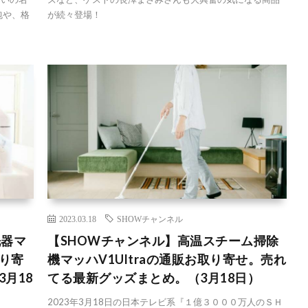
包や、格
が続々登場！
2023.03.18
SHOWチャンネル
洗器マ
【SHOWチャンネル】高温スチーム掃除
り寄
機マッハV1Ultraの通販お取り寄せ。売れ
月18
てる最新グッズまとめ。（3月18日）
2023年3月18日の日本テレビ系『１億３０００万人のＳＨ