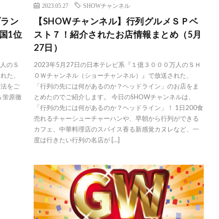
2023.05.27
SHOWチャンネル
ブラン
【SHOWチャンネル】行列グルメＳＰベ
国1位
スト７！紹介されたお店情報まとめ（5月
27日）
万人のＳ
2023年5月27日の日本テレビ系『１億３０００万人のＳＨ
された、
ＯＷチャンネル（ショーチャンネル）』で放送された、
方法をご
「行列の先には何があるのか？ヘッドライン」のお店をま
＆蛍原徹
とめたのでご紹介します。 今日のSHOWチャンネルは、
！
「行列の先には何があるのか？ヘッドライン」！ 1日200食
売れるチャーシューチャーハンや、早朝から行列ができる
カフェ、中華料理店のスパイス香る新感覚カヌレなど、一
度は行きたい行列の名店が […]