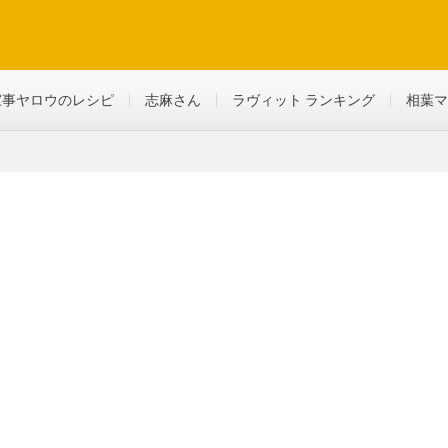
ど、生活に役立つ情報を綴っていきます
家事ヤロウのレシピ
志麻さん
ラヴィット ランキング
相葉マ