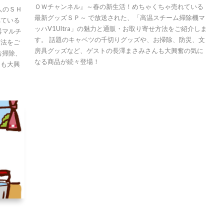
ＯＷチャンネル』～春の新生活！めちゃくちゃ売れている
人のＳＨ
最新グッズＳＰ～ で放送された、「高温スチーム掃除機マ
れている
ッハV1Ultra」の魅力と通販・お取り寄せ方法をご紹介しま
器マルチ
す。 話題のキャベツの千切りグッズや、お掃除、防災、文
方法をご
房具グッズなど、ゲストの長澤まさみさんも大興奮の気に
お掃除、
なる商品が続々登場！
んも大興