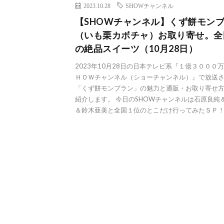
2023.10.28
SHOWチャンネル
【SHOWチャンネル】くず餅モン
（いも栗カボチャ）お取り寄せ。全
の絶品スイーツ（10月28日）
2023年10月28日の日本テレビ系『１億３０００
ＨＯＷチャンネル（ショーチャンネル）』で放送
「くず餅モンブラン」の魅力と通販・お取り寄せ
紹介します。 今日のSHOWチャンネルは石原良純
＆鈴木亜美と全国１位のとこだけ行ってみたＳＰ